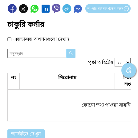
আপনার মতামত প্রদান করুন
চাকুরি কর্নার
এডভান্সড অপশনগুলো দেখান
পৃষ্ঠা আইটেম
নং
শিরোনাম
পিডিএ
সংযুক্ত
কোনো তথ্য পাওয়া যায়নি।
আর্কাইভ দেখুন