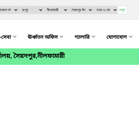
দেখুন
-সেবা
ঊর্ধ্বতন অফিস
গ্যালারি
যোগাযোগ
্যালয়, সৈয়দপুর,নীলফামারী