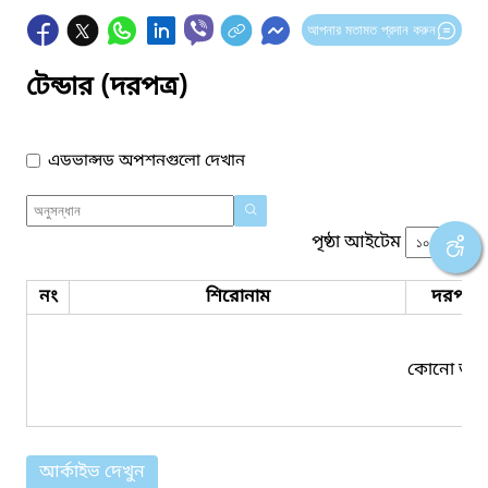
আপনার মতামত প্রদান করুন
টেন্ডার (দরপত্র)
এডভান্সড অপশনগুলো দেখান
পৃষ্ঠা আইটেম
নং
শিরোনাম
দরপত্র 
কোনো তথ্য
আর্কাইভ দেখুন